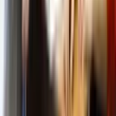
Родителям и абитуриентам
Вузы
Колледжи и техникумы
Курсы
Специальности
Новости
Калькулятор ЕГЭ
Важно поступающему
Печатный сборник