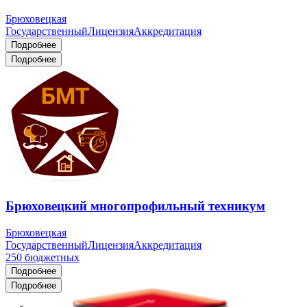
Брюховецкая
Государственный
Лицензия
Аккредитация
Подробнее
Подробнее
Брюховецкий многопрофильный техникум
Брюховецкая
Государственный
Лицензия
Аккредитация
250
бюджетных
Подробнее
Подробнее