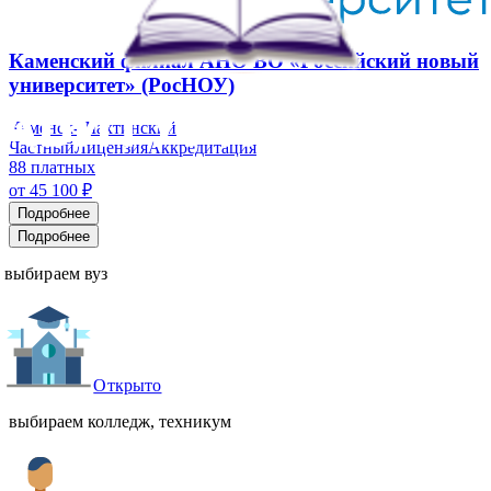
Каменский филиал АНО ВО «Российский новый
университет» (РосНОУ)
Каменск-Шахтинский
Частный
Лицензия
Аккредитация
88
платных
от
45 100
₽
Подробнее
Подробнее
выбираем вуз
Открыто
выбираем колледж, техникум